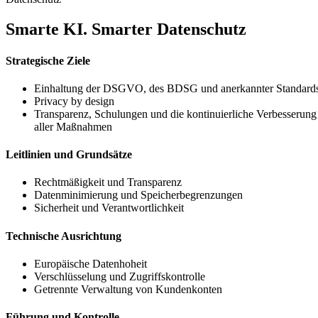
Smarte KI. Smarter Daten­schutz
Strate­gische Ziele
Einhaltung der DSGVO, des BDSG und anerkannter Standard
Privacy by design
Trans­parenz, Schulungen und die konti­nu­ier­liche Verbes­serung
aller Maßnahmen
Leitlinien und Grund­sätze
Recht­mä­ßigkeit und Trans­parenz
Daten­mi­ni­mierung und Speicher­be­gren­zungen
Sicherheit und Verant­wort­lichkeit
Technische Ausrichtung
Europäische Daten­hoheit
Verschlüs­selung und Zugriffs­kon­trolle
Getrennte Verwaltung von Kunden­konten
Führung und Kontrolle