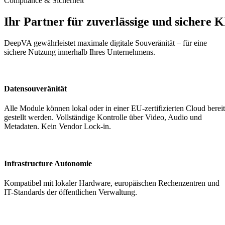
Compliance & Sicherheit
Ihr Partner für zuver­lässige und sichere K
DeepVA gewähr­leistet maximale digitale Souve­rä­nität – für eine
sichere Nutzung innerhalb Ihres Unter­nehmens.
Daten­sou­ve­rä­nität
Alle Module können lokal oder in einer EU-zertifizierten Cloud bereit
ge­stellt werden. Vollständige Kontrolle über Video, Audio und
Metadaten. Kein Vendor Lock-in.
Infra­structure Autonomie
Kompa­tibel mit lokaler Hardware, europäischen Rechen­zentren und
IT-Standards der öffent­lichen Verwaltung.