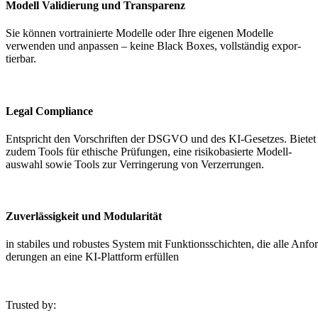
Modell Validierung und Trans­parenz
Sie können vortrai­nierte Modelle oder Ihre eigenen Modelle
verwenden und anpassen – keine Black Boxes, vollständig expor­
tierbar.
Legal Compliance
Entspricht den Vorschriften der DSGVO und des KI-Gesetzes. Bietet
zudem Tools für ethische Prüfungen, eine risiko­ba­sierte Modell­
auswahl sowie Tools zur Verrin­gerung von Verzer­rungen.
Zuver­läs­sigkeit und Modula­rität
in stabiles und robustes System mit Funkti­ons­schichten, die alle Anfor
de­rungen an eine KI-Plattform erfüllen
Trusted by: